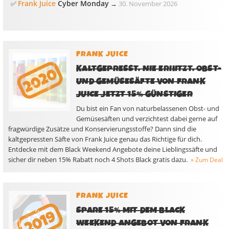
Frank Juice
Cyber Monday
✅
→
30. November 2026
FRANK JUICE
KALTGEPRESST. NIE ERHITZT. OBST-
UND GEMÜSESÄFTE VON FRANK
JUICE JETZT 15% GÜNSTIGER
Du bist ein Fan von naturbelassenen Obst- und
Gemüsesäften und verzichtest dabei gerne auf
fragwürdige Zusätze und Konservierungsstoffe? Dann sind die
kaltgepressten Säfte von Frank Juice genau das Richtige für dich.
Entdecke mit dem Black Weekend Angebote deine Lieblingssäfte und
sicher dir neben 15% Rabatt noch 4 Shots Black gratis dazu.
» Zum Deal
FRANK JUICE
SPARE 15% MIT DEM BLACK
WEEKEND ANGEBOT VON FRANK