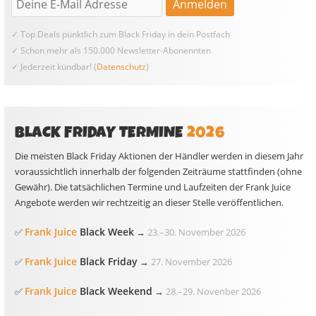
✓ Top Deals pünktlich zum Black Friday in dein Postfach
✓ Schon mehr als 150.000 Newsletter-Abonennten
✓ Jederzeit kündbar! (
Datenschutz
)
BLACK FRIDAY TERMINE
2026
Die meisten Black Friday Aktionen der Händler werden in diesem Jahr
voraussichtlich innerhalb der folgenden Zeiträume stattfinden (ohne
Gewähr). Die tatsächlichen Termine und Laufzeiten der Frank Juice
Angebote werden wir rechtzeitig an dieser Stelle veröffentlichen.
Frank Juice
Black Week
✅
→
23.
–
30. November 2026
Frank Juice
Black Friday
✅
→
27. November 2026
Frank Juice
Black Weekend
✅
→
28.
–
29. Novenber 2026