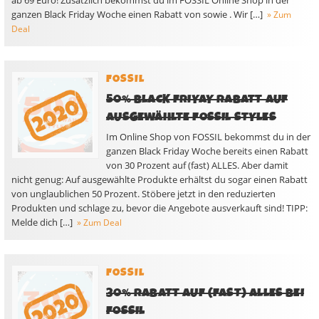
ab 69 Euro! Zusätzlich bekommst du im FOSSIL Online Shop in der
ganzen Black Friday Woche einen Rabatt von sowie . Wir […]
» Zum
Deal
FOSSIL
50% BLACK FRIYAY RABATT AUF
AUSGEWÄHLTE FOSSIL STYLES
Im Online Shop von FOSSIL bekommst du in der
ganzen Black Friday Woche bereits einen Rabatt
von 30 Prozent auf (fast) ALLES. Aber damit
nicht genug: Auf ausgewählte Produkte erhältst du sogar einen Rabatt
von unglaublichen 50 Prozent. Stöbere jetzt in den reduzierten
Produkten und schlage zu, bevor die Angebote ausverkauft sind! TIPP:
Melde dich […]
» Zum Deal
FOSSIL
30% RABATT AUF (FAST) ALLES BEI
FOSSIL