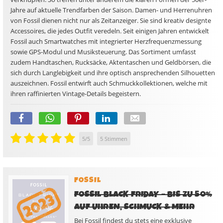
Jahre auf aktuelle Trendfarben der Saison. Damen- und Herrenuhren
von Fossil dienen nicht nur als Zeitanzeiger. Sie sind kreativ designte
Accessoires, die jedes Outfit veredeln. Seit einigen Jahren entwickelt
Fossil auch Smartwatches mit integrierter Herzfrequenzmessung
sowie GPS-Modul und Musiksteuerung. Das Sortiment umfasst
zudem Handtaschen, Rucksäcke, Aktentaschen und Geldbörsen, die
sich durch Langlebigkeit und ihre optisch ansprechenden Silhouetten
auszeichnen. Fossil entwirft auch Schmuckkollektionen, welche mit
ihren raffinierten Vintage-Details begeistern.
5
/
5
5
Stimmen
FOSSIL
FOSSIL BLACK FRIDAY – BIS ZU 50%
AUF UHREN, SCHMUCK & MEHR
Bei Fossil findest du stets eine exklusive