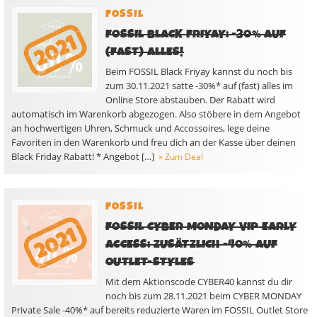
FOSSIL
FOSSIL BLACK FRIYAY: -30% AUF
(FAST) ALLES!
Beim FOSSIL Black Friyay kannst du noch bis
zum 30.11.2021 satte -30%* auf (fast) alles im
Online Store abstauben. Der Rabatt wird
automatisch im Warenkorb abgezogen. Also stöbere in dem Angebot
an hochwertigen Uhren, Schmuck und Accossoires, lege deine
Favoriten in den Warenkorb und freu dich an der Kasse über deinen
Black Friday Rabatt! * Angebot […]
» Zum Deal
FOSSIL
FOSSIL CYBER MONDAY VIP EARLY
ACCESS: ZUSÄTZLICH -40% AUF
OUTLET-STYLES
Mit dem Aktionscode CYBER40 kannst du dir
noch bis zum 28.11.2021 beim CYBER MONDAY
Private Sale -40%* auf bereits reduzierte Waren im FOSSIL Outlet Store