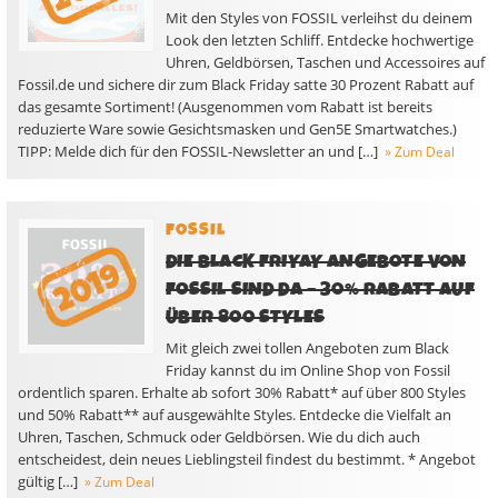
Mit den Styles von FOSSIL verleihst du deinem
Look den letzten Schliff. Entdecke hochwertige
Uhren, Geldbörsen, Taschen und Accessoires auf
Fossil.de und sichere dir zum Black Friday satte 30 Prozent Rabatt auf
das gesamte Sortiment! (Ausgenommen vom Rabatt ist bereits
reduzierte Ware sowie Gesichtsmasken und Gen5E Smartwatches.)
TIPP: Melde dich für den FOSSIL-Newsletter an und […]
» Zum Deal
FOSSIL
DIE BLACK FRIYAY ANGEBOTE VON
FOSSIL SIND DA – 30% RABATT AUF
ÜBER 800 STYLES
Mit gleich zwei tollen Angeboten zum Black
Friday kannst du im Online Shop von Fossil
ordentlich sparen. Erhalte ab sofort 30% Rabatt* auf über 800 Styles
und 50% Rabatt** auf ausgewählte Styles. Entdecke die Vielfalt an
Uhren, Taschen, Schmuck oder Geldbörsen. Wie du dich auch
entscheidest, dein neues Lieblingsteil findest du bestimmt. * Angebot
gültig […]
» Zum Deal