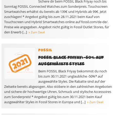
Sichere dir beim FOSSIL Black Friyay noch bis
Sonntag FOSSIL Connected Watches zum Sonderpreis. Touchscreen
Smartwatches erhältst du bereits ab 139€ und Hybrids ab 99€. Jetzt
zuschlagen! * Angebot gültig bis zum 28.11.2021 beim Kauf von
Touchscreen und Hybrid Smartwatches online auf fossil.com/de-de/.
Preise wie angegeben. Angebot nicht gültig in Fossil Outlet Stores, für
den Erwerb […]
» Zum Deal
FOSSIL
FOSSIL BLACK FRIYAY: -50% AUF
AUSGEWÄHLTE STYLES
Beim FOSSIL Black Friyay bekommst du noch
bis zum 30.11.2021 unglaubliche -50%* auf
ausgewählte Styles. Die Rabatte sind auf der
Zielseite bereits abgezogen. Also stöbere in den zahlreichen Angeboten
und sichere dir hochwertige Uhren, Schmuck und stylische Accessoires
zum Sonderpreis! * Angebot gültig bis zum 30.11.2021 beim Kauf
ausgewählter Styles in Fossil Stores in Europa und […]
» Zum Deal