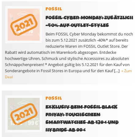
FOSSIL
FOSSIL CYBER MONDAY: ZUSÄTZLICH
-40% AUF OUTLET-STYLES
Beim FOSSIL Cyber Monday bekommst du noch
bis zum 5.12.2021 zusätzlich -40%* auf bereits
reduzierte Waren im FOSSIL Outlet Store. Der
Rabatt wird automatisch im Warenkorb abgezogen. Entdecke
hochwertige Uhren, Schmuck und stylische Accessoires zu absoluten
Schnäppchenpreisen! * Angebot gültig bis 5.12.2021 für den Kauf von
Sonderangebote in Fossil Stores in Europa und für den Kauf […]
» Zum
Deal
FOSSIL
EXKLUSIV BEIM FOSSIL BLACK
FRIYAY: TOUCHSCREEN
SMARTWATCHES AB 139€ UND
HYBRIDS AB 99€