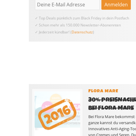
✓ Top Deals pünktlich zum Black Friday in dein Postfach
✓ Schon mehr als 150.000 Newsletter-Abonennten
✓ Jederzeit kündbar! (
Datenschutz
)
FLORA MARE
30% PREISNACHL
BEI FLORA MARE
Bei Flora Mare bekommst 
ganze kannst du versandkos
Innovatives Anti-Aging-To
von Cremes und Seren. Durc