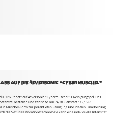
ASS AUF DIE 4EVERSONIC *CYBERMUSCHEL*
du 30% Rabatt auf 4eversonic *Cybermuschel* + Reinigungsgel. Das
tenfrei bestellen und zahlst so nur 74,38 € anstatt 112,15 €!
ol in Muschel-Form zur porentiefen Reinigung und idealen Einarbeitung
h die 5-stufige Vibrationstechnologie kann eine individuelle Intensität