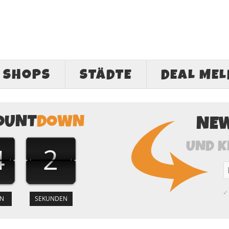
SHOPS
STÄDTE
DEAL ME
OUNT
DOWN
NE
UND K
4
1
✓ 