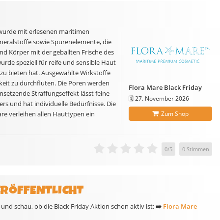
 wurde mit erlesenen maritimen
ineralstoffe sowie Spurenelemente, die
nd Körper mit der geballten Frische des
urde speziell für reife und sensible Haut
 zu bieten hat. Ausgewählte Wirkstoffe
igkeit zu durchfluten. Die Poren werden
Flora Mare Black Friday
insetzende Straffungseffekt lässt feine
🗓️
27. November 2026
rs und hat individuelle Bedürfnisse. Die
re verleihen allen Hauttypen ein
Zum Shop
0
/
5
0
Stimmen
ERÖFFENTLICHT
und schau, ob die Black Friday Aktion schon aktiv ist:
➡️
Flora Mare