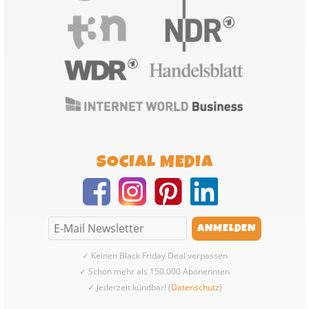
SOCIAL MEDIA
✓ Keinen Black Friday Deal verpassen
✓ Schon mehr als 150.000 Abonennten
✓ Jederzeit kündbar! (
Datenschutz
)