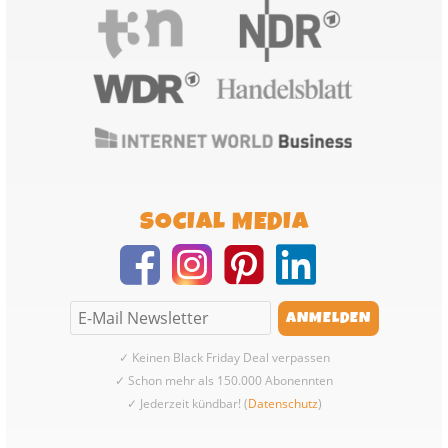
SOCIAL MEDIA
✓ Keinen Black Friday Deal verpassen
✓ Schon mehr als 150.000 Abonennten
✓ Jederzeit kündbar! (
Datenschutz
)