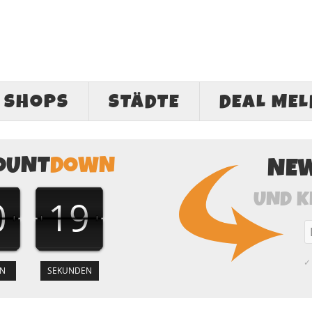
SHOPS
STÄDTE
DEAL ME
OUNT
DOWN
NE
UND K
0
18
✓ 