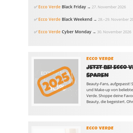
Ecco Verde
Black Friday
✅
→
27. November 2026
Ecco Verde
Black Weekend
✅
→
28.
–
29. Novenber 2
Ecco Verde
Cyber Monday
✅
→
30. November 2026
ECCO VERDE
JETZT BEI ECCO 
SPAREN
Beauty-Fans, aufgepasst! S
und Make-up von beliebten
Verde. Shoppe deine Favo
Beauty, die begeistert. Oh
ECCO VERDE