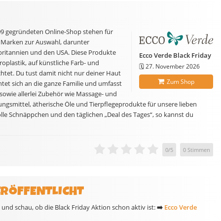
09 gegründeten Online-Shop stehen für
 Marken zur Auswahl, darunter
ßbritannien und den USA. Diese Produkte
Ecco Verde Black Friday
oplastik, auf künstliche Farb- und
🗓️
27. November 2026
htet. Du tust damit nicht nur deiner Haut
Zum Shop
tet sich an die ganze Familie und umfasst
owie allerlei Zubehör wie Massage- und
ngsmittel, ätherische Öle und Tierpflegeprodukte für unsere lieben
olle Schnäppchen und den täglichen „Deal des Tages“, so kannst du
0
/
5
0
Stimmen
ERÖFFENTLICHT
und schau, ob die Black Friday Aktion schon aktiv ist:
➡️
Ecco Verde