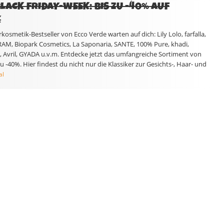
BLACK FRIDAY-WEEK: BIS ZU -40% AUF
K
smetik-Bestseller von Ecco Verde warten auf dich: Lily Lolo, farfalla,
M, Biopark Cosmetics, La Saponaria, SANTE, 100% Pure, khadi,
, Avril, GYADA u.v.m. Entdecke jetzt das umfangreiche Sortiment von
 -40%. Hier findest du nicht nur die Klassiker zur Gesichts-, Haar- und
al