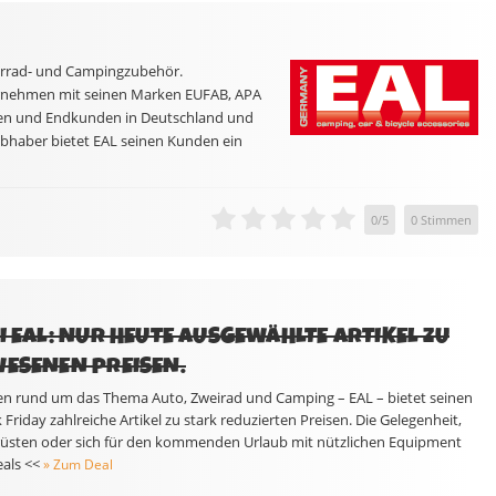
ahrrad- und Campingzubehör.
ternehmen mit seinen Marken EUFAB, APA
n und Endkunden in Deutschland und
ebhaber bietet EAL seinen Kunden ein
0
/
5
0
Stimmen
I EAL: NUR HEUTE AUSGEWÄHLTE ARTIKEL ZU
WESENEN PREISEN.
en rund um das Thema Auto, Zweirad und Camping – EAL – bietet seinen
riday zahlreiche Artikel zu stark reduzierten Preisen. Die Gelegenheit,
rüsten oder sich für den kommenden Urlaub mit nützlichen Equipment
als <<
» Zum Deal