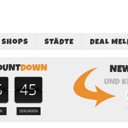
SHOPS
STÄDTE
DEAL ME
OUNT
DOWN
NE
UND K
5
44
✓ 