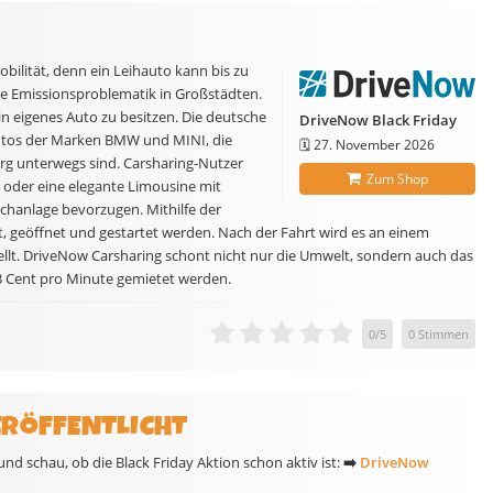
bilität, denn ein Leihauto kann bis zu
die Emissionsproblematik in Großstädten.
in eigenes Auto zu besitzen. Die deutsche
DriveNow Black Friday
utos der Marken BMW und MINI, die
🗓️
27. November 2026
rg unterwegs sind. Carsharing-Nutzer
Zum Shop
r oder eine elegante Limousine mit
chanlage bevorzugen. Mithilfe der
 geöffnet und gestartet werden. Nach der Fahrt wird es an einem
ellt. DriveNow Carsharing schont nicht nur die Umwelt, sondern auch das
3 Cent pro Minute gemietet werden.
0
/
5
0
Stimmen
ERÖFFENTLICHT
d schau, ob die Black Friday Aktion schon aktiv ist:
➡️
DriveNow