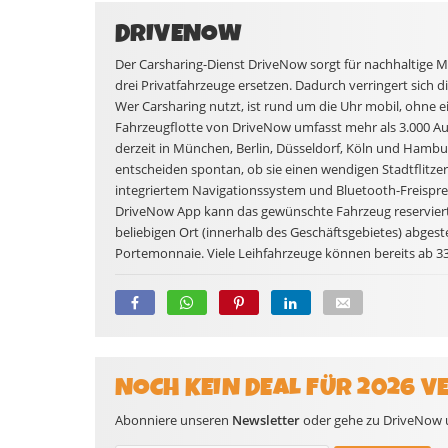
DRIVENOW
Der Carsharing-Dienst DriveNow sorgt für nachhaltige Mo
drei Privatfahrzeuge ersetzen. Dadurch verringert sich 
Wer Carsharing nutzt, ist rund um die Uhr mobil, ohne e
Fahrzeugflotte von DriveNow umfasst mehr als 3.000 A
derzeit in München, Berlin, Düsseldorf, Köln und Hambu
entscheiden spontan, ob sie einen wendigen Stadtflitze
integriertem Navigationssystem und Bluetooth-Freispre
DriveNow App kann das gewünschte Fahrzeug reserviert,
beliebigen Ort (innerhalb des Geschäftsgebietes) abgest
Portemonnaie. Viele Leihfahrzeuge können bereits ab 3
NOCH KEIN DEAL FÜR 2026 V
Abonniere unseren
Newsletter
oder gehe zu DriveNow un