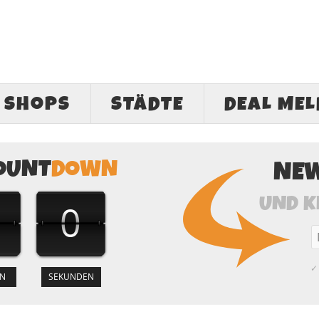
SHOPS
STÄDTE
DEAL ME
OUNT
DOWN
NE
UND K
0
59
✓ 