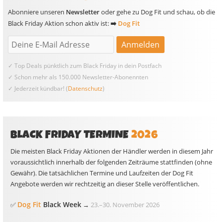
Abonniere unseren
Newsletter
oder gehe zu Dog Fit und schau, ob die
Black Friday Aktion schon aktiv ist:
➡️
Dog Fit
✓ Top Deals pünktlich zum Black Friday in dein Postfach
✓ Schon mehr als 150.000 Newsletter-Abonennten
✓ Jederzeit kündbar! (
Datenschutz
)
BLACK FRIDAY TERMINE
2026
Die meisten Black Friday Aktionen der Händler werden in diesem Jahr
voraussichtlich innerhalb der folgenden Zeiträume stattfinden (ohne
Gewähr). Die tatsächlichen Termine und Laufzeiten der Dog Fit
Angebote werden wir rechtzeitig an dieser Stelle veröffentlichen.
Dog Fit
Black Week
✅
→
23.
–
30. November 2026