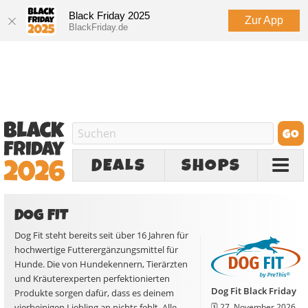
Black Friday 2025
Zur App
BlackFriday.de
DEALS
SHOPS
DOG FIT
Dog Fit steht bereits seit über 16 Jahren für
hochwertige Futterergänzungsmittel für
Hunde. Die von Hundekennern, Tierärzten
und Kräuterexperten perfektionierten
Dog Fit Black Friday
Produkte sorgen dafür, dass es deinem
🗓️
27. November 2026
vierbeinigen Liebling an nichts fehlt. Alle