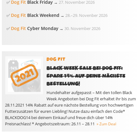
Dog Fit
Black Friday
✅
→
27. November 2026
Dog Fit
Black Weekend
✅
→
28.
–
29. Novenber 2026
Dog Fit
Cyber Monday
✅
→
30. November 2026
DOG FIT
BLACK WEEK SALE BEI DOG FIT:
SPARE 14% AUF DEINE NÄCHSTE
BESTELLUNG!
Hundehalter aufgepasst – Mit den tollen Black
Week Angeboten bei Dog Fit erhaltet ihr bis zum
28.11.2021 14% Rabatt auf eure nächste Bestellung von hochwertigen
Futterzusätzen für euren Liebling! Nutze dazu einfach den Code*
BLACKDOG14 bei deinem Einkauf und freue dich über 14%
Preisnachlass! * Angebotszeitraum: 26.11 – 28.11
» Zum Deal