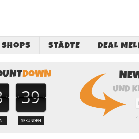
SHOPS
STÄDTE
DEAL ME
OUNT
DOWN
NE
UND K
8
38
✓ 