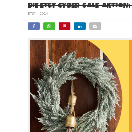
DIE ETSY CYBER-SALE-AKTION:
ETSY
|
2024