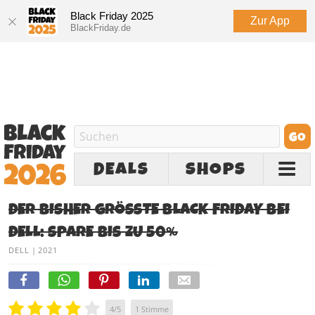
Black Friday 2025
Zur App
BlackFriday.de
DEALS
SHOPS
DER BISHER GRÖSSTE BLACK FRIDAY BEI D
ELL: SPARE BIS ZU 50%
DELL
|
2021
4
/
5
1
Stimme