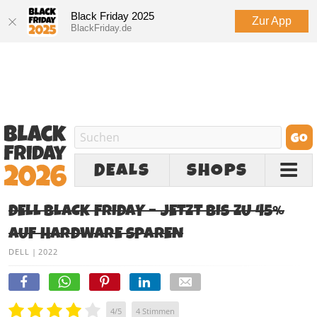
Black Friday 2025
Zur App
BlackFriday.de
DEALS
SHOPS
DELL BLACK FRIDAY – JETZT BIS ZU 45%
AUF HARDWARE SPAREN
DELL
|
2022
4
/
5
4
Stimmen