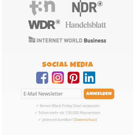
SOCIAL MEDIA
✓ Keinen Black Friday Deal verpassen
✓ Schon mehr als 150.000 Abonennten
✓ Jederzeit kündbar! (
Datenschutz
)