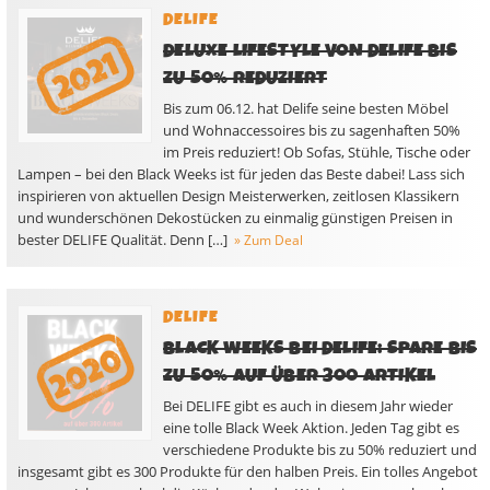
DELIFE
DELUXE LIFESTYLE VON DELIFE BIS
ZU 50% REDUZIERT
Bis zum 06.12. hat Delife seine besten Möbel
und Wohnaccessoires bis zu sagenhaften 50%
im Preis reduziert! Ob Sofas, Stühle, Tische oder
Lampen – bei den Black Weeks ist für jeden das Beste dabei! Lass sich
inspirieren von aktuellen Design Meisterwerken, zeitlosen Klassikern
und wunderschönen Dekostücken zu einmalig günstigen Preisen in
bester DELIFE Qualität. Denn […]
» Zum Deal
DELIFE
BLACK WEEKS BEI DELIFE: SPARE BIS
ZU 50% AUF ÜBER 300 ARTIKEL
Bei DELIFE gibt es auch in diesem Jahr wieder
eine tolle Black Week Aktion. Jeden Tag gibt es
verschiedene Produkte bis zu 50% reduziert und
insgesamt gibt es 300 Produkte für den halben Preis. Ein tolles Angebot