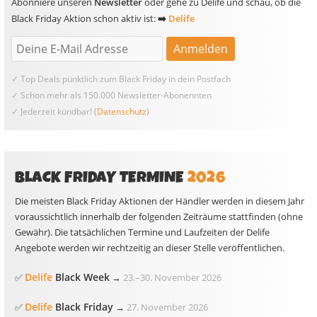
Abonniere unseren
Newsletter
oder gehe zu Delife und schau, ob die
Black Friday Aktion schon aktiv ist:
➡️
Delife
✓ Top Deals pünktlich zum Black Friday in dein Postfach
✓ Schon mehr als 150.000 Newsletter-Abonennten
✓ Jederzeit kündbar! (
Datenschutz
)
BLACK FRIDAY TERMINE
2026
Die meisten Black Friday Aktionen der Händler werden in diesem Jahr
voraussichtlich innerhalb der folgenden Zeiträume stattfinden (ohne
Gewähr). Die tatsächlichen Termine und Laufzeiten der Delife
Angebote werden wir rechtzeitig an dieser Stelle veröffentlichen.
Delife
Black Week
✅
→
23.
–
30. November 2026
Delife
Black Friday
✅
→
27. November 2026