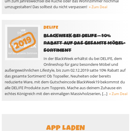
um zum Jahreswechsel die Küche oder das Wohnzimmer nochmal
umzugestalten! Das solltest du nicht verpassen!
» Zum Deal
DELIFE
BLACKWEEK BEI DELIFE – 10%
RABATT AUF DAS GESAMTE MÖBEL-
SORTIMENT
In der BlackWeek erhältst du bei DELIFE, dem
Onlineshop für ganz besondere Möbel und
außergewöhnlichen Lifestyle, bis zum 02.12.2019 satte 10% Rabatt auf
das gesamte Sortiment! Ob Topseller, Neuheiten oder bereits
reduzierte Ware, mit dem Gutscheincode BlackWeek19 bekommst du
alle DELIFE Produkte zum Toppreis. Mache aus deinem Zuhause ein
echtes Königreich mit den einmaligen Massivholzserien, […]
» Zum Deal
APP LADEN