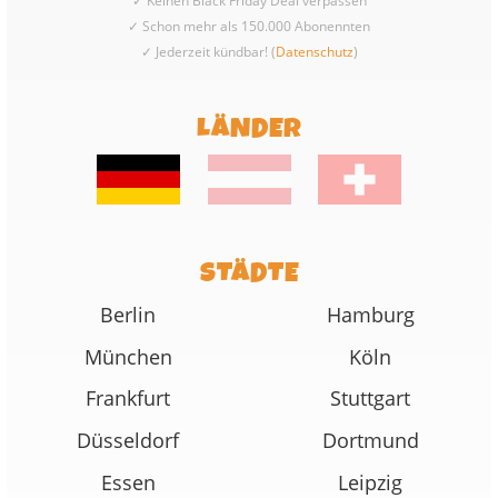
✓ Keinen Black Friday Deal verpassen
✓ Schon mehr als 150.000 Abonennten
✓ Jederzeit kündbar! (
Datenschutz
)
LÄNDER
STÄDTE
Berlin
Hamburg
München
Köln
Frankfurt
Stuttgart
Düsseldorf
Dortmund
Essen
Leipzig