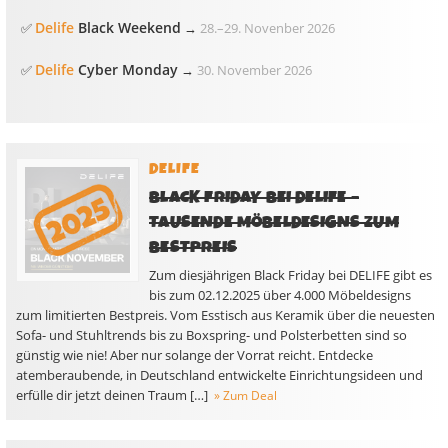
Delife
Black Weekend
✅
→
28.
–
29. Novenber 2026
Delife
Cyber Monday
✅
→
30. November 2026
DELIFE
BLACK FRIDAY BEI DELIFE –
TAUSENDE MÖBELDESIGNS ZUM
BESTPREIS
Zum diesjährigen Black Friday bei DELIFE gibt es
bis zum 02.12.2025 über 4.000 Möbeldesigns
zum limitierten Bestpreis. Vom Esstisch aus Keramik über die neuesten
Sofa- und Stuhltrends bis zu Boxspring- und Polsterbetten sind so
günstig wie nie! Aber nur solange der Vorrat reicht. Entdecke
atemberaubende, in Deutschland entwickelte Einrichtungsideen und
erfülle dir jetzt deinen Traum […]
» Zum Deal