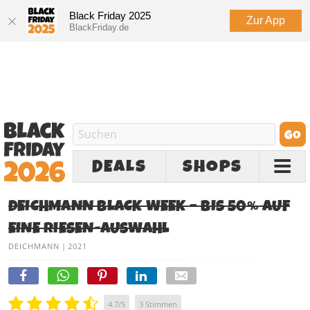
Black Friday 2025
Zur App
BlackFriday.de
DEALS
SHOPS
DEICHMANN BLACK WEEK – BIS 50% AUF
EINE RIESEN-AUSWAHL
DEICHMANN
|
2021
4.7
/
5
3
Stimmen