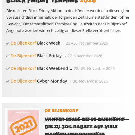
BLACK FRIDAY TERMINE
2026
Die meisten Black Friday Aktionen der Händler werden in diesem Jahr
voraussichtlich innerhalb der folgenden Zeiträume stattfinden (ohne
Gewähr). Die tatsächlichen Termine und Laufzeiten der De Bijenkorf
Angebote werden wir rechtzeitig an dieser Stelle veröffentlichen.
De Bijenkorf
Black Week
✅
→
23.
–
30. November 2026
De Bijenkorf
Black Friday
✅
→
27. November 2026
De Bijenkorf
Black Weekend
✅
→
28.
–
29. Novenber 2026
De Bijenkorf
Cyber Monday
✅
→
30. November 2026
DE BIJENKORF
WINTER DEALS BEI DE BIJENKORF –
BIS ZU 30% RABATT AUF VIELE
MARKEN UND PRODUKTE