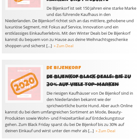
De Bijenkorf ist seit 150 Jahren eine starke Marke
und das führende Kaufhaus in den
Niederlanden. De Bijenkorf richtet sich an das mittlere, gehobene und
luxuriöse Segment, mit Fokus auf Service, Innovation und ein
erstklassiges Einkaufserlebnis. Mit den Winter Deals bei De Bijenkorf
kannst du bequem von zu Hause aus deine Weihnachtsgeschenke
shoppen und sicherst […]
» Zum Deal
DE BIJENKORF
DE BIJENKOF BLACK DEALS: BIS ZU
30% AUF VIELE TOP-MARKEN
Die riesigen Kaufhäuser von De Bijenkof sind in
den Niederlanden bekannt wie der
sprichwörtliche bunte Hund. Aber auch Online
kannst du bei dem umfangreichen Sortiment an Mode, Beauty-
Produkten sowie Wohn- und Freizeitartikel auf Entdeckungstour
gehen. Zum Black Friday sparst du bei De Bijenkof bis zu 30% auf
deinen Einkauf und wirst unter den mehr als […]
» Zum Deal