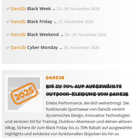
Dare2b
Black Week
✅
→
23.
–
30. November 2026
Dare2b
Black Friday
✅
→
27. November 2026
Dare2b
Black Weekend
✅
→
28.
–
29. Novenber 2026
Dare2b
Cyber Monday
✅
→
30. November 2026
DARE2B
BIS ZU 70% AUF AUSGEWÄHLTE
OUTDOOR-KLEIDUNG VON DARE2B
Erlebe Performance, die dich weiterbringt. Die
funktionale Sportswear von Dare2b vereint
dynamisches Design, innovative Technologien
und seriösen Stil für Training, Outdoor-Abenteuer und deinen aktiven
Alltag. Sichere dir zum Black Friday bis zu 70% Rabatt auf ausgewählte
Highlights und entdecke von funktionellen Skijacken bis hin zu