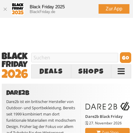
Black Friday 2025
Zur App
BlackFriday.de
DEALS
SHOPS
DARE2B
Dare2b ist ein britischer Hersteller von
Outdoor- und Sportbekleidung. Bereits
seit 1999 kombiniert man dort
Dare2b Black Friday
funktionale Materialien mit modischem
🗓️
27. November 2026
Design. Früher lag der Fokus vor allem
Zum Shop
auf Zubehör für den Wintersport,