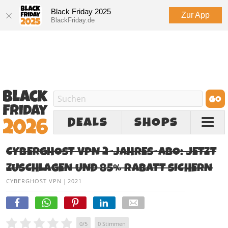
Black Friday 2025
Zur App
BlackFriday.de
DEALS
SHOPS
CYBERGHOST VPN 2-JAHRES-ABO: JETZT
ZUSCHLAGEN UND 85% RABATT SICHERN
CYBERGHOST VPN
|
2021
0
/
5
0
Stimmen