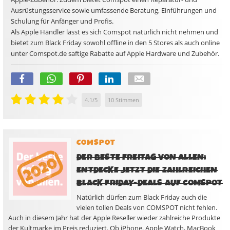
Ausrüstungsservice sowie umfassende Beratung, Einführungen und
Schulung für Anfänger und Profis.
Als Apple Händler lässt es sich Comspot natürlich nicht nehmen und
bietet zum Black Friday sowohl offline in den 5 Stores als auch online
unter Comspot.de saftige Rabatte auf Apple Hardware und Zubehör.
4.1
/
5
10
Stimmen
COMSPOT
DER BESTE FREITAG VON ALLEN:
ENTDECKE JETZT DIE ZAHLREICHEN
BLACK FRIDAY-DEALS AUF COMSPOT
Natürlich dürfen zum Black Friday auch die
vielen tollen Deals von COMSPOT nicht fehlen.
Auch in diesem Jahr hat der Apple Reseller wieder zahlreiche Produkte
der Kultmarke im Preis reduziert. Ob iPhone, Apple Watch, MacBook