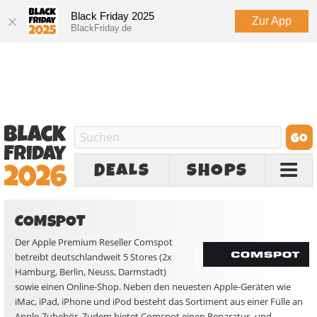
Black Friday 2025
Zur App
BlackFriday.de
DEALS
SHOPS
COMSPOT
Der Apple Premium Reseller Comspot
betreibt deutschlandweit 5 Stores (2x
Hamburg, Berlin, Neuss, Darmstadt)
sowie einen Online-Shop. Neben den neuesten Apple-Geräten wie
iMac, iPad, iPhone und iPod besteht das Sortiment aus einer Fülle an
Apple-Zubehör. Zudem bietet Comspot einen Reparatur- und