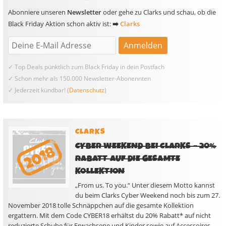
Abonniere unseren
Newsletter
oder gehe zu Clarks und schau, ob die
Black Friday Aktion schon aktiv ist:
➡️
Clarks
✓ Top Deals pünktlich zum Black Friday in dein Postfach
✓ Schon mehr als 150.000 Newsletter-Abonennten
✓ Jederzeit kündbar! (
Datenschutz
)
CLARKS
CYBER WEEKEND BEI CLARKS – 20%
RABATT AUF DIE GESAMTE
KOLLEKTION
„From us. To you.“ Unter diesem Motto kannst
du beim Clarks Cyber Weekend noch bis zum 27.
November 2018 tolle Schnäppchen auf die gesamte Kollektion
ergattern. Mit dem Code CYBER18 erhältst du 20% Rabatt* auf nicht
reduzierte Schuhe für Erwachsene und Kinder sowie auf Accessoires.