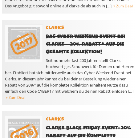
Das Angebot gilt sowohl online auf clarks.de als auch in […]
» Zum Deal
CLARKS
DAS CYBER WEEKEND EVENT BEI
CLARKS – 20% RABATT* AUF DIE
GESAMTE KOLLEKTION!
Seit nunmehr fast 200 Jahren stellt Clarks
hochwertiges Schuhwerk für Damen und Herren
her. Etabliert hat sich mittlerweile auch das Cyber Weekend Event bei
Clarks. In diesem Jahr kannst du bei deiner Bestellung wieder einen
Rabatt von 20%* auf die komplette Kollektion erhalten! Nutze dazu
einfach den Code CYBER17 mit welchem du deinen Rabatt einlösen […]
» Zum Deal
CLARKS
CLARKS BLACK FRIDAY EVENT: 20%
RABATT AUF DIE KOMPLETTE