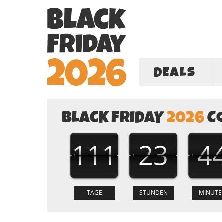
DEALS
BLACK FRIDAY
2026
C
111
23
4