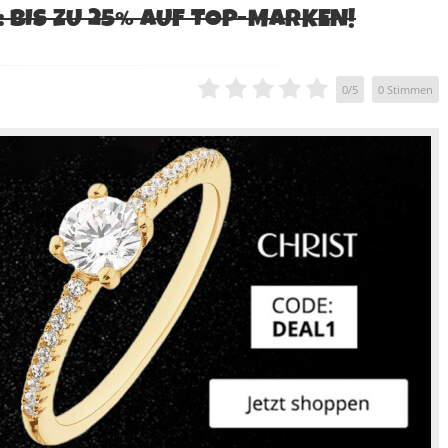
: BIS ZU 25% AUF TOP-MARKEN!
0
/
5
0
Stimmen