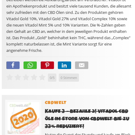
ein Apothekenprodukt und besitzt viele tausend Kunden, die allesamt
sehr zufrieden mit den CBD Ölen sind. Zu den Produkten gehören
Vitadol Gold 10%, Vitadol Gold 27% und Vitadol Complex 10% sowie
die neuen Vitadol Mint 5% und 10% Varianten. Die %-Zahlen geben
den Gehalt an CBD an, welcher in dem jeweiligen Produkt enthalten
ist. Das Produkt „Gold“ behinhaltet kein THC, während das „Complex“
komplett naturbelassen ist, die Mint Variante sorgt für eine
angenehme Frische.
0
/
5
0
Stimmen
CBDWELT
KAUFE 3 – BEZAHLE 2! VITADOL CBD
ÖLE IM STORE VON CBDWELT BIS ZU
33% REDUZIERT!
Nutze die Gunst der Stunde und kaufe am Black