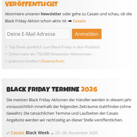
VERÖFFENTLICHT
Abonniere unseren
Newsletter
oder gehe zu Casaio und schau, ob die
Black Friday Aktion schon aktiv ist:
➡️
Casaio
✓ Top Deals pünktlich zum Black Friday in dein Postfach
✓ Schon mehr als 150.000 Newsletter-Abonennten
✓ Jederzeit kündbar! (
Datenschutz
)
BLACK FRIDAY TERMINE
2026
Die meisten Black Friday Aktionen der Händler werden in diesem Jahr
voraussichtlich innerhalb der folgenden Zeiträume stattfinden (ohne
Gewähr). Die tatsächlichen Termine und Laufzeiten der Casaio
Angebote werden wir rechtzeitig an dieser Stelle veröffentlichen.
Casaio
Black Week
✅
→
23.
–
30. November 2026