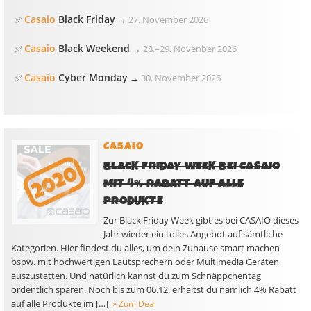
Casaio
Black Friday
✅
→
27. November 2026
Casaio
Black Weekend
✅
→
28.
–
29. Novenber 2026
Casaio
Cyber Monday
✅
→
30. November 2026
CASAIO
BLACK FRIDAY WEEK BEI CASAIO
MIT 4% RABATT AUF ALLE
PRODUKTE
Zur Black Friday Week gibt es bei CASAIO dieses
Jahr wieder ein tolles Angebot auf sämtliche
Kategorien. Hier findest du alles, um dein Zuhause smart machen
bspw. mit hochwertigen Lautsprechern oder Multimedia Geräten
auszustatten. Und natürlich kannst du zum Schnäppchentag
ordentlich sparen. Noch bis zum 06.12. erhältst du nämlich 4% Rabatt
auf alle Produkte im […]
» Zum Deal