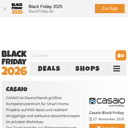
Black Friday 2025
Zur App
BlackFriday.de
DEALS
SHOPS
CASAIO
CASAIO ist Deutschlands größtes
Kompetenzzentrum für Smart Home
Projekte auf KNX-Basis und realisiert
Casaio Black Friday
einzigartige und exklusive Gesamtkonzepte
🗓️
27. November 2026
im privaten Wohnbau.
Das Team besteht aus Elektroingenieuren,
Zum Shop