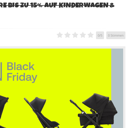
RE BIS ZU 15% AUF KINDERWAGEN &
0
/
5
0
Stimmen