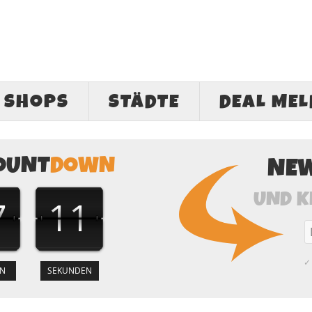
SHOPS
STÄDTE
DEAL ME
OUNT
DOWN
NE
UND K
7
10
✓ 