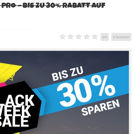
 PRO – BIS ZU 30% RABATT AUF
0
/
5
0
Stimmen