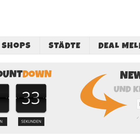
SHOPS
STÄDTE
DEAL ME
OUNT
DOWN
NE
UND K
1
32
✓ 