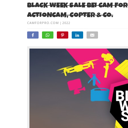
BLACK WEEK SALE BEI CAM FOR
ACTIONCAM, COPTER & CO.
CAMFORPRO.COM
|
2022