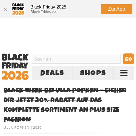
Black Friday 2025
Zur App
BlackFriday.de
DEALS
SHOPS
BLACK WEEK BEI ULLA POPKEN – SICHER
DIR JETZT 20% RABATT AUF DAS
KOMPLETTE SORTIMENT AN PLUS SIZE
FASHION
ULLA POPKEN
|
2020