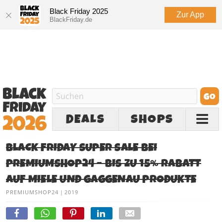
Black Friday 2025
Zur App
BlackFriday.de
DEALS
SHOPS
BLACK FRIDAY SUPER SALE BEI
PREMIUMSHOP24 – BIS ZU 15% RABATT
AUF MIELE UND GAGGENAU PRODUKTE
PREMIUMSHOP24
|
2019