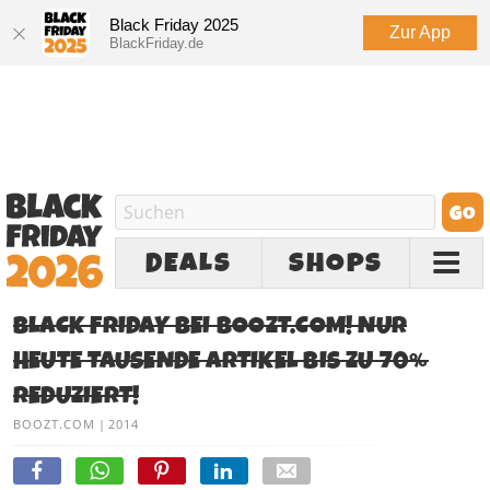
Black Friday 2025
Zur App
BlackFriday.de
DEALS
SHOPS
BLACK FRIDAY BEI BOOZT.COM! NUR
HEUTE TAUSENDE ARTIKEL BIS ZU 70%
REDUZIERT!
BOOZT.COM
|
2014