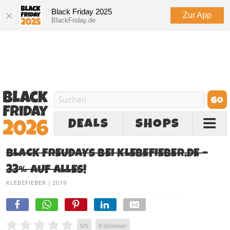
Black Friday 2025
Zur App
BlackFriday.de
DEALS
SHOPS
BLACK FREUDAYS BEI KLEBEFIEBER.DE –
33% AUF ALLES!
KLEBEFIEBER
|
2019
0
/
5
0
Stimmen