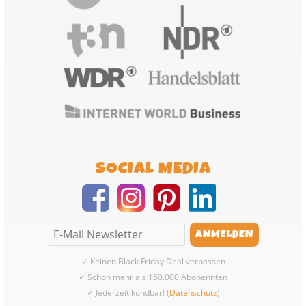
SOCIAL MEDIA
✓ Keinen Black Friday Deal verpassen
✓ Schon mehr als 150.000 Abonennten
✓ Jederzeit kündbar! (
Datenschutz
)