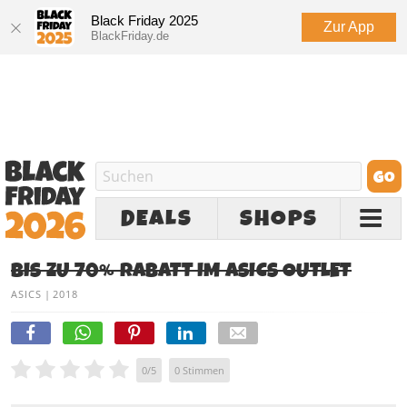
Black Friday 2025
Zur App
BlackFriday.de
DEALS
SHOPS
BIS ZU 70% RABATT IM ASICS OUTLET
ASICS
|
2018
0
/
5
0
Stimmen