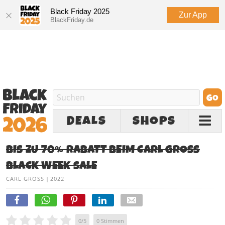
Black Friday 2025
Zur App
BlackFriday.de
DEALS
SHOPS
BIS ZU 70% RABATT BEIM CARL GROSS
BLACK WEEK SALE
CARL GROSS
|
2022
0
/
5
0
Stimmen