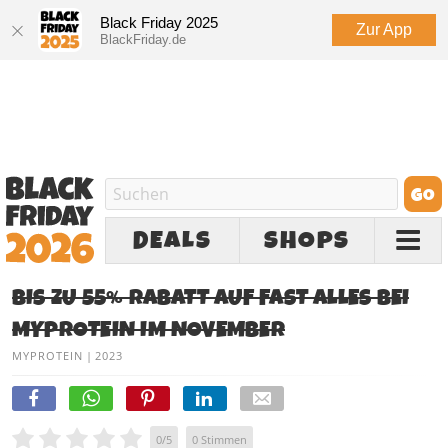
Black Friday 2025
Zur App
BlackFriday.de
DEALS
SHOPS
BIS ZU 55% RABATT AUF FAST ALLES BEI
MYPROTEIN IM NOVEMBER
MYPROTEIN
|
2023
0
/
5
0
Stimmen