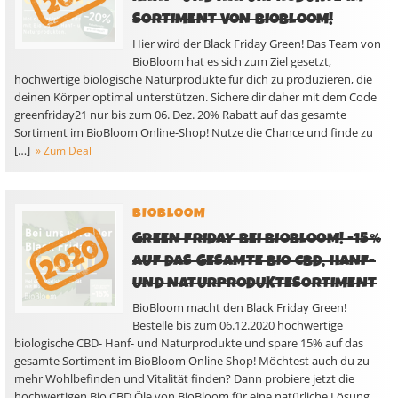
SORTIMENT VON BIOBLOOM!
Hier wird der Black Friday Green! Das Team von
BioBloom hat es sich zum Ziel gesetzt,
hochwertige biologische Naturprodukte für dich zu produzieren, die
deinen Körper optimal unterstützen. Sichere dir daher mit dem Code
greenfriday21 nur bis zum 06. Dez. 20% Rabatt auf das gesamte
Sortiment im BioBloom Online-Shop! Nutze die Chance und finde zu
[…]
» Zum Deal
BIOBLOOM
GREEN FRIDAY BEI BIOBLOOM! -15%
AUF DAS GESAMTE BIO CBD, HANF-
UND NATURPRODUKTESORTIMENT
BioBloom macht den Black Friday Green!
Bestelle bis zum 06.12.2020 hochwertige
biologische CBD- Hanf- und Naturprodukte und spare 15% auf das
gesamte Sortiment im BioBloom Online Shop! Möchtest auch du zu
mehr Wohlbefinden und Vitalität finden? Dann probiere jetzt die
hochwertigen Bio CBD Öle von BioBloom für eine natürliche Lösung