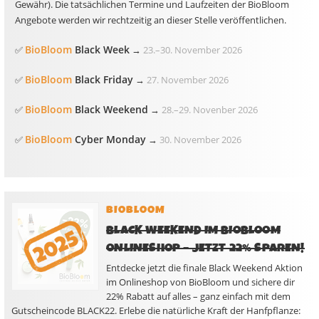
Gewähr). Die tatsächlichen Termine und Laufzeiten der BioBloom
Angebote werden wir rechtzeitig an dieser Stelle veröffentlichen.
BioBloom
Black Week
✅
→
23.
–
30. November 2026
BioBloom
Black Friday
✅
→
27. November 2026
BioBloom
Black Weekend
✅
→
28.
–
29. Novenber 2026
BioBloom
Cyber Monday
✅
→
30. November 2026
BIOBLOOM
BLACK WEEKEND IM BIOBLOOM
ONLINESHOP – JETZT 22% SPAREN!
Entdecke jetzt die finale Black Weekend Aktion
im Onlineshop von BioBloom und sichere dir
22% Rabatt auf alles – ganz einfach mit dem
Gutscheincode BLACK22. Erlebe die natürliche Kraft der Hanfpflanze: