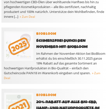
von hochwertigen CBD-Ölen über wohltuende Hanftees bis hin zu
pflegenden Kosmetikprodukten – alle Bio-zertifiziert, nachhaltig
produziert und 100% natürlich. Unterstütze dein Wohlbefinden, finde
innere […]
» Zum Deal
BIOBLOOM
SCHMERZFREI DURCH DEN
NOVEMBER MIT BIOBLOOM
Im Rahmen der November-Aktion bei BioBloom
erhältst du bis einschließlich 30.11.2025 ganze
18% Rabatt auf das gesamte Sortiment an
hochwertigen Hanfprodukten in Bio-Qualität – einfach den
Gutscheincode PAIN18 im Warenkorb eingeben und sparen.
» Zum
Deal
BIOBLOOM
20% RABATT AUF ALLE BIO CBD,
HANF- UND NATURPRODUKTE IM