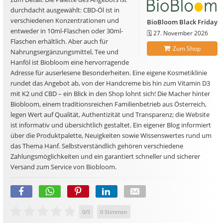
durchdacht ausgewählt: CBD-Öl ist in
verschiedenen Konzentrationen und
BioBloom Black Friday
entweder in 10ml-Flaschen oder 30ml-
🗓️
27. November 2026
Flaschen erhältlich. Aber auch für
Zum Shop
Nahrungsergänzungsmittel, Tee und
Hanföl ist Biobloom eine hervorragende
Adresse für auserlesene Besonderheiten. Eine eigene Kosmetiklinie
rundet das Angebot ab, von der Handcreme bis hin zum Vitamin D3
mit K2 und CBD – ein Blick in den Shop lohnt sich! Die Macher hinter
Biobloom, einem traditionsreichen Familienbetrieb aus Österreich,
legen Wert auf Qualität, Authentizität und Transparenz; die Website
ist informativ und übersichtlich gestaltet. Ein eigener Blog informiert
über die Produktpalette, Neuigkeiten sowie Wissenswertes rund um
das Thema Hanf. Selbstverständlich gehören verschiedene
Zahlungsmöglichkeiten und ein garantiert schneller und sicherer
Versand zum Service von Biobloom.
0
/
5
0
Stimmen