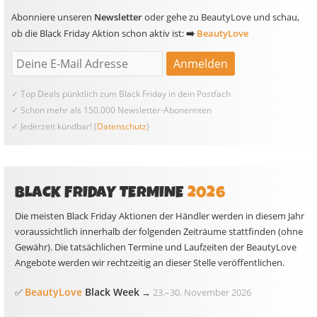
Abonniere unseren
Newsletter
oder gehe zu BeautyLove und schau,
ob die Black Friday Aktion schon aktiv ist:
➡️
BeautyLove
✓ Top Deals pünktlich zum Black Friday in dein Postfach
✓ Schon mehr als 150.000 Newsletter-Abonennten
✓ Jederzeit kündbar! (
Datenschutz
)
BLACK FRIDAY TERMINE
2026
Die meisten Black Friday Aktionen der Händler werden in diesem Jahr
voraussichtlich innerhalb der folgenden Zeiträume stattfinden (ohne
Gewähr). Die tatsächlichen Termine und Laufzeiten der BeautyLove
Angebote werden wir rechtzeitig an dieser Stelle veröffentlichen.
BeautyLove
Black Week
✅
→
23.
–
30. November 2026