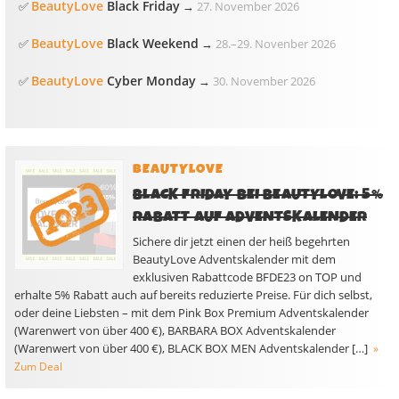
BeautyLove
Black Friday
✅
→
27. November 2026
BeautyLove
Black Weekend
✅
→
28.
–
29. Novenber 2026
BeautyLove
Cyber Monday
✅
→
30. November 2026
BEAUTYLOVE
BLACK FRIDAY BEI BEAUTYLOVE: 5%
RABATT AUF ADVENTSKALENDER
Sichere dir jetzt einen der heiß begehrten
BeautyLove Adventskalender mit dem
exklusiven Rabattcode BFDE23 on TOP und
erhalte 5% Rabatt auch auf bereits reduzierte Preise. Für dich selbst,
oder deine Liebsten – mit dem Pink Box Premium Adventskalender
(Warenwert von über 400 €), BARBARA BOX Adventskalender
(Warenwert von über 400 €), BLACK BOX MEN Adventskalender […]
»
Zum Deal