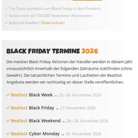
✓ Top Deals pünktlich zum Black Friday in dein Postfach
✓ Schon mehr als 150.000 Newsletter-Abonennten
✓ Jederzeit kündbar! (
Datenschutz
)
BLACK FRIDAY TERMINE
2026
Die meisten Black Friday Aktionen der Händler werden in diesem Jahr
voraussichtlich innerhalb der folgenden Zeiträume stattfinden (ohne
Gewähr). Die tatsächlichen Termine und Laufzeiten der Beatbot
Angebote werden wir rechtzeitig an dieser Stelle veröffentlichen.
Beatbot
Black Week
✅
→
23.
–
30. November 2026
Beatbot
Black Friday
✅
→
27. November 2026
Beatbot
Black Weekend
✅
→
28.
–
29. Novenber 2026
Beatbot
Cyber Monday
✅
→
30. November 2026