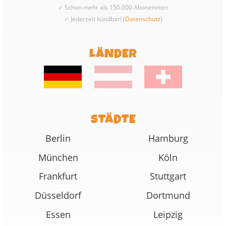
✓ Schon mehr als 150.000 Abonennten
✓ Jederzeit kündbar! (
Datenschutz
)
LÄNDER
STÄDTE
Berlin
Hamburg
München
Köln
Frankfurt
Stuttgart
Düsseldorf
Dortmund
Essen
Leipzig