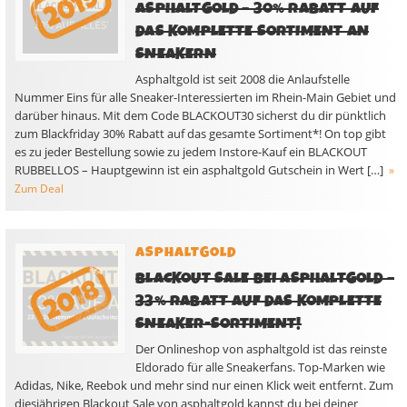
SPHALTGOLD – 30% RABATT AUF D
AS KOMPLETTE SORTIMENT AN S
NEAKERN
Asphaltgold ist seit 2008 die Anlaufstelle
Nummer Eins für alle Sneaker-Interessierten im Rhein-Main Gebiet und
darüber hinaus. Mit dem Code BLACKOUT30 sicherst du dir pünktlich
zum Blackfriday 30% Rabatt auf das gesamte Sortiment*! On top gibt
es zu jeder Bestellung sowie zu jedem Instore-Kauf ein BLACKOUT
RUBBELLOS – Hauptgewinn ist ein asphaltgold Gutschein in Wert […]
»
Zum Deal
ASPHALTGOLD
BLACKOUT SALE BEI ASPHALTGOLD –
33% RABATT AUF DAS KOMPLETTE
SNEAKER-SORTIMENT!
Der Onlineshop von asphaltgold ist das reinste
Eldorado für alle Sneakerfans. Top-Marken wie
Adidas, Nike, Reebok und mehr sind nur einen Klick weit entfernt. Zum
diesjährigen Blackout Sale von asphaltgold kannst du bei deiner