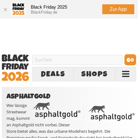
Black Friday 2025
Zur App
BlackFriday.de
DEALS
SHOPS
ASPHALTGOLD
Wer lässige
Streetwear
mag, kommt
an Asphaltgold nicht vorbei. Dieser
Store bietet alles, was das urbane Modeherz begehrt. Die
Begeisterung für Sport- und Freizeitschuhe steht bei Asphaltgold klar