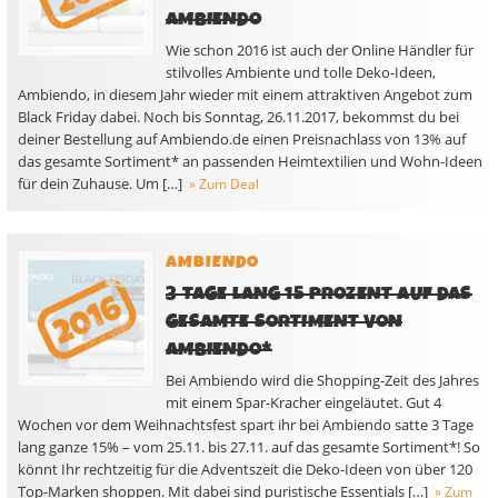
AMBIENDO
Wie schon 2016 ist auch der Online Händler für
stilvolles Ambiente und tolle Deko-Ideen,
Ambiendo, in diesem Jahr wieder mit einem attraktiven Angebot zum
Black Friday dabei. Noch bis Sonntag, 26.11.2017, bekommst du bei
deiner Bestellung auf Ambiendo.de einen Preisnachlass von 13% auf
das gesamte Sortiment* an passenden Heimtextilien und Wohn-Ideen
für dein Zuhause. Um […]
» Zum Deal
AMBIENDO
3 TAGE LANG 15 PROZENT AUF DAS
GESAMTE SORTIMENT VON
AMBIENDO*
Bei Ambiendo wird die Shopping-Zeit des Jahres
mit einem Spar-Kracher eingeläutet. Gut 4
Wochen vor dem Weihnachtsfest spart ihr bei Ambiendo satte 3 Tage
lang ganze 15% – vom 25.11. bis 27.11. auf das gesamte Sortiment*! So
könnt Ihr rechtzeitig für die Adventszeit die Deko-Ideen von über 120
Top-Marken shoppen. Mit dabei sind puristische Essentials […]
» Zum