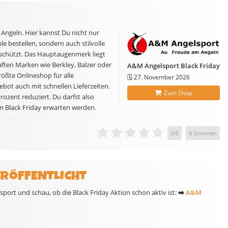
Angeln. Hier kannst Du nicht nur
 bestellen, sondern auch stilvolle
eschützt. Das Hauptaugenmerk liegt
aften Marken wie Berkley, Balzer oder
A&M Angelsport Black Friday
ßte Onlineshop für alle
🗓️
27. November 2026
bot auch mit schnellen Lieferzeiten.
Zum Shop
rozent reduziert. Du darfst also
m Black Friday erwarten werden.
0
/
5
0
Stimmen
ERÖFFENTLICHT
ort und schau, ob die Black Friday Aktion schon aktiv ist:
➡️
A&M