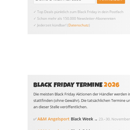
✓ Top Deals pünktlich zum Black Friday in dein Postfach
✓ Schon mehr als 150.000 Newsletter-Abonennten
✓ Jederzeit kündbar! (
Datenschutz
)
BLACK FRIDAY TERMINE
2026
Die meisten Black Friday Aktionen der Händler werden i
stattfinden (ohne Gewähr). Die tatsächlichen Termine u
an dieser Stelle veröffentlichen.
A&M Angelsport
Black Week
✅
→
23.
–
30. November