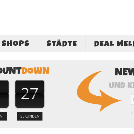
SHOPS
STÄDTE
DEAL ME
OUNT
DOWN
NE
UND K
26
✓ 