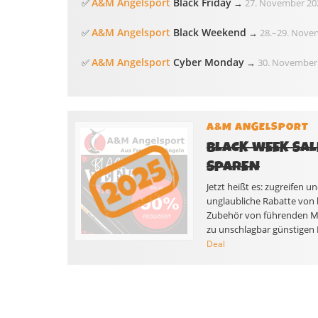
A&M Angelsport
Black Friday
✅
→
27. November 20
A&M Angelsport
Black Weekend
✅
→
28.
–
29. Nove
A&M Angelsport
Cyber Monday
✅
→
30. November
A&M ANGELSPORT
BLACK WEEK SALE
SPAREN
Jetzt heißt es: zugreifen
unglaubliche Rabatte von b
Zubehör von führenden Mar
zu unschlagbar günstigen Pr
Deal