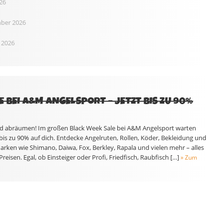
26
nber 2026
 2026
 BEI A&M ANGELSPORT – JETZT BIS ZU 90%
 und abräumen! Im großen Black Week Sale bei A&M Angelsport warten
is zu 90% auf dich. Entdecke Angelruten, Rollen, Köder, Bekleidung und
ken wie Shimano, Daiwa, Fox, Berkley, Rapala und vielen mehr – alles
eisen. Egal, ob Einsteiger oder Profi, Friedfisch, Raubfisch […]
» Zum