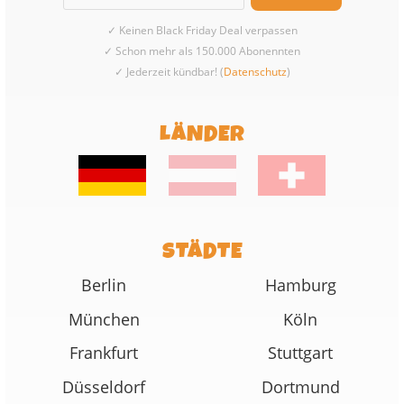
✓ Keinen Black Friday Deal verpassen
✓ Schon mehr als 150.000 Abonennten
✓ Jederzeit kündbar! (
Datenschutz
)
LÄNDER
STÄDTE
Berlin
Hamburg
München
Köln
Frankfurt
Stuttgart
Düsseldorf
Dortmund