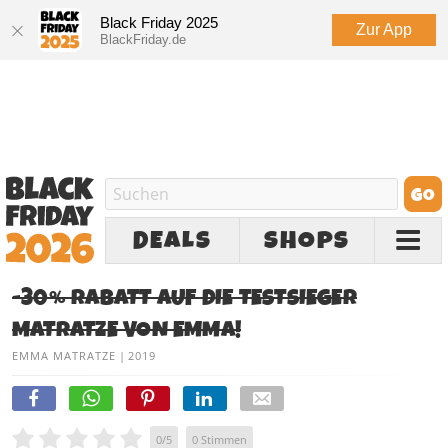
Black Friday 2025
Zur App
BlackFriday.de
DEALS
SHOPS
-30% RABATT AUF DIE TESTSIEGER
MATRATZE VON EMMA!
EMMA MATRATZE
|
2019
0
/
5
0
Stimmen