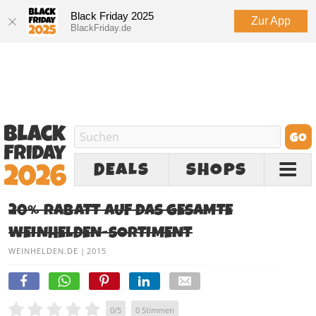
Black Friday 2025
Zur App
BlackFriday.de
DEALS
SHOPS
20% RABATT AUF DAS GESAMTE
WEINHELDEN-SORTIMENT
WEINHELDEN.DE
|
2015
0
/
5
0
Stimmen