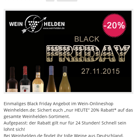
Einmaliges Black Friday Angebot im Wein-Onlineshop
Weinhelden.de: Sichert euch „nur HEUTE“ 20% Rabatt* auf das
gesamte Weinhelden-Sortiment.
Aufgepasst: der Rabatt gilt nur für 24 Stunden! Schnell sein
lohnt sich!
Bei Weinhelden.de findet ihr tolle Weine aus Deutschland,