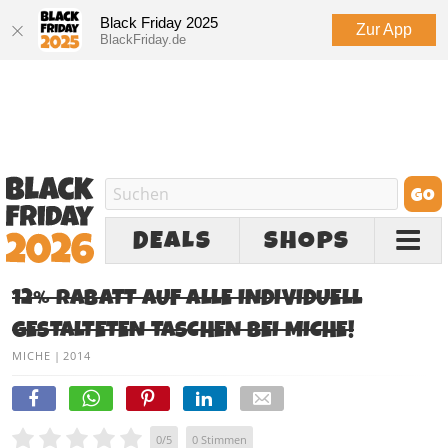
Black Friday 2025
Zur App
BlackFriday.de
DEALS
SHOPS
12% RABATT AUF ALLE INDIVIDUELL
GESTALTETEN TASCHEN BEI MICHE!
MICHE
|
2014
0
/
5
0
Stimmen