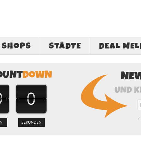
SHOPS
STÄDTE
DEAL ME
OUNT
DOWN
NE
UND K
8
59
✓ 