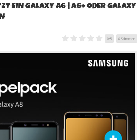
ZT EIN GALAXY A6 | A6+ ODER GALAXY
EN
0
/
5
0
Stimmen