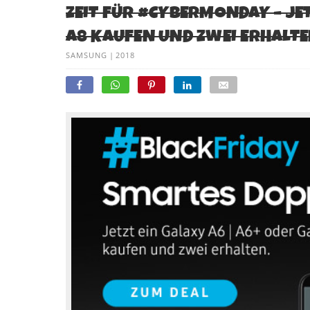
ZEIT FÜR #CYBERMONDAY – JET
A8 KAUFEN UND ZWEI ERHALT
SAMSUNG
|
2018