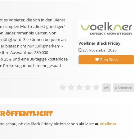
 es Anbieter, die sich in den Dienst
dem simplen Motto „direkt günstiger“
von Badezimmer bis Garten, von
benötigt wird. Sie können bequem an
Voelkner Black Friday
r bietet nicht nur „Billigmarken“ –
🗓️
27. November 2026
e Ihre Auswahl aus 280.000
 25 € und eine 30-tägige kostenlose
Zum Shop
e Preise sogar noch mehr gespart
0
/
5
0
Stimmen
ERÖFFENTLICHT
d schau, ob die Black Friday Aktion schon aktiv ist:
➡️
Voelkner