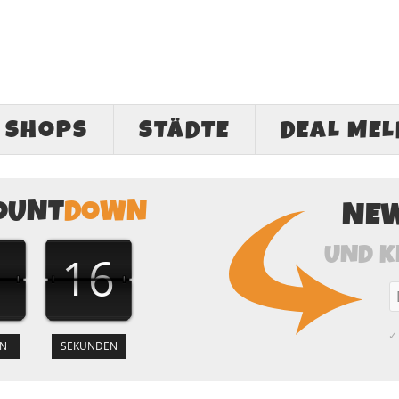
SHOPS
STÄDTE
DEAL ME
OUNT
DOWN
NE
UND K
1
16
✓ 