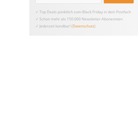
✓ Top Deals pünktlich zum Black Friday in dein Postfach
✓ Schon mehr als 150.000 Newsletter-Abonennten
✓ Jederzeit kündbar! (
Datenschutz
)