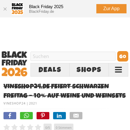
Black Friday 2025
Zur App
BlackFriday.de
DEALS
SHOPS
VINESHOP24.DE FEIERT SCHWARZEN
FREITAG – 10% AUF WEINE UND WEINSETS
VINESHOP24
|
2021
0
/
5
0
Stimmen