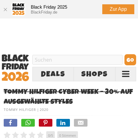
Black Friday 2025
Zur App
BlackFriday.de
DEALS
SHOPS
TOMMY HILFIGER CYBER WEEK – 30% AUF
AUSGEWÄHLTE STYLES
TOMMY HILFIGER
|
2020
0
/
5
0
Stimmen