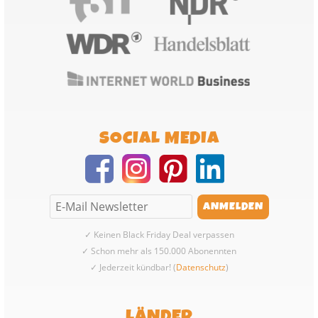
SOCIAL MEDIA
✓ Keinen Black Friday Deal verpassen
✓ Schon mehr als 150.000 Abonennten
✓ Jederzeit kündbar! (
Datenschutz
)
LÄNDER