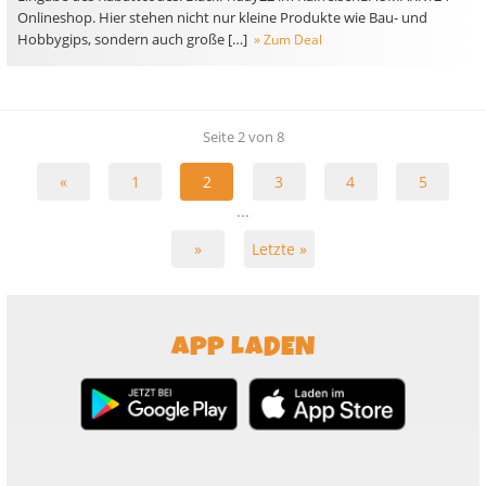
Onlineshop. Hier stehen nicht nur kleine Produkte wie Bau- und
Hobbygips, sondern auch große […]
» Zum Deal
Seite 2 von 8
«
1
2
3
4
5
...
»
Letzte »
APP LADEN