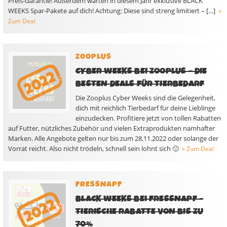
Preis-Garantie! Außerdem warten in diesem Jahr exklusive BLACK
WEEKS Spar-Pakete auf dich! Achtung: Diese sind streng limitiert – […]
»
Zum Deal
ZOOPLUS
CYBER WEEKS BEI ZOOPLUS – DIE
BESTEN DEALS FÜR TIERBEDARF
Die Zooplus Cyber Weeks sind die Gelegenheit,
dich mit reichlich Tierbedarf für deine Lieblinge
einzudecken. Profitiere jetzt von tollen Rabatten
auf Futter, nützliches Zubehör und vielen Extraprodukten namhafter
Marken. Alle Angebote gelten nur bis zum 28.11.2022 oder solange der
Vorrat reicht. Also nicht trödeln, schnell sein lohnt sich 🙂
» Zum Deal
FRESSNAPF
BLACK WEEKS BEI FRESSNAPF –
TIERISCHE RABATTE VON BIS ZU
70%