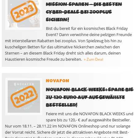
MISSION SPAREN – DIE BESTEN
CYBER-DEALS BEI ZOOPLUS
SICHERN!
Bist du bereit für ein kosmisches Black Friday
Event? Dann verwöhne deine pelzigen Freunde
mit interstellaren Rabatten bei zooplus. Von Spielzeug bis hin zu
kuscheligen Betten für das ultimative Nickerchen zwischen den
Sternen – an diesem Black Friday dreht sich alles darum, deinen
Haustieren kosmische Freude zu bereiten.
» Zum Deal
NOVAFON
NOVAFON BLACK WEEKS: SPARE BIS
ZU 120 EURO AUF AUSGEWÄHLTE
BESTSELLER!
Feiere mit uns die NOVAFON BLACK WEEKS und
spare bis zu 120,- € auf ausgewählte Bestseller.
Nur vom 18.11. – 28.11.22 im NOVAFON Onlineshop und nur solange
der Vorrat reicht. Sichere dir jetzt die attraktiven Angebote mit Best-