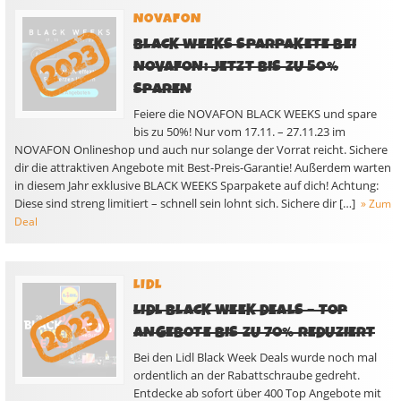
NOVAFON
BLACK WEEKS SPARPAKETE BEI
NOVAFON: JETZT BIS ZU 50%
SPAREN
Feiere die NOVAFON BLACK WEEKS und spare
bis zu 50%! Nur vom 17.11. – 27.11.23 im
NOVAFON Onlineshop und auch nur solange der Vorrat reicht. Sichere
dir die attraktiven Angebote mit Best-Preis-Garantie! Außerdem warten
in diesem Jahr exklusive BLACK WEEKS Sparpakete auf dich! Achtung:
Diese sind streng limitiert – schnell sein lohnt sich. Sichere dir […]
» Zum
Deal
LIDL
LIDL BLACK WEEK DEALS – TOP
ANGEBOTE BIS ZU 70% REDUZIERT
Bei den Lidl Black Week Deals wurde noch mal
ordentlich an der Rabattschraube gedreht.
Entdecke ab sofort über 400 Top Angebote mit