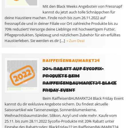
Mit den Black Weeks Angeboten von Fressnapf
kannst du jetzt auch tolle Schnäppchen für
deine Haustiere machen. Finde noch bis zum 26.11.2022 auf
fressnapf.de und in deiner Filiale vor Ort zahlreiche Produkte bis zu
70% reduziert! Versorge deine Lieblinge mit hochwertigem Futter,
Pflegeprodukten, Spielzeug und nützlichem Zubehör für ein erfülltes
Haustierleben. Sie werden es dir […]
» Zum Deal
RAIFFEISENBAUMARKT24
20% RABATT AUF SYCOFIX-
PRODUKTE BEIM
RAIFFEISENBAUMARKT24 BLACK
FRIDAY EVENT
Beim RaiffeisenBAUMARKT24 Black Friday Event
kannst du dir exklusive Angebote sichern. Du findest aktuelle
Saisonartikel wie Tannenzweige, Sonnenblumenkerne,
Weihnachtsbaumständer, Silikon, Acryl und viele mehr. Kaufe vom
25.11. bis zum 28.11.2022 Sycofix-Produkte mit 20% Rabatt unter
Eingabe des Rabattcodes: BlackFriday22 im RaiffeisenBAUMARKT24