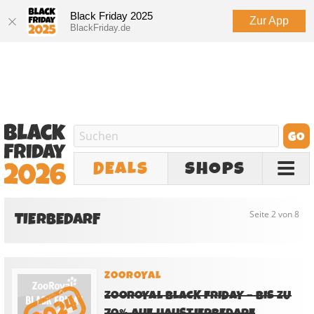
Black Friday 2025
Zur App
BlackFriday.de
DEALS
SHOPS
TIERBEDARF
Seite 2 von 8
ZOOROYAL
ZOOROYAL BLACK FRIDAY – BIS ZU
70% AUF HAUSTIERBEDARF