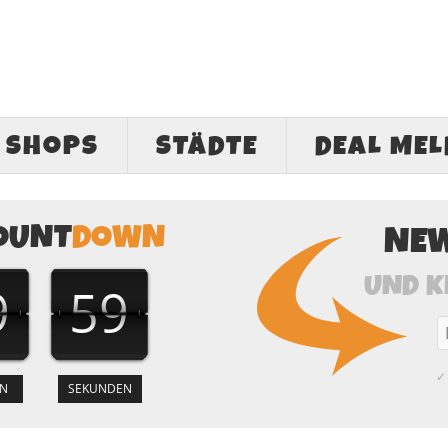
SHOPS
STÄDTE
DEAL ME
OUNT
DOWN
NE
UND K
9
58
✓ 