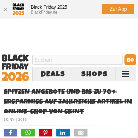
Black Friday 2025
Zur App
BlackFriday.de
DEALS
SHOPS
SPITZEN ANGEBOTE UND BIS ZU 70%
ERSPARNISS AUF ZAHLREICHE ARTIKEL IM
ONLINE-SHOP VON SKINY
SKINY
|
2016