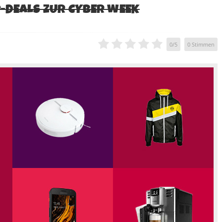
OP-DEALS ZUR CYBER WEEK
0
/
5
0
Stimmen