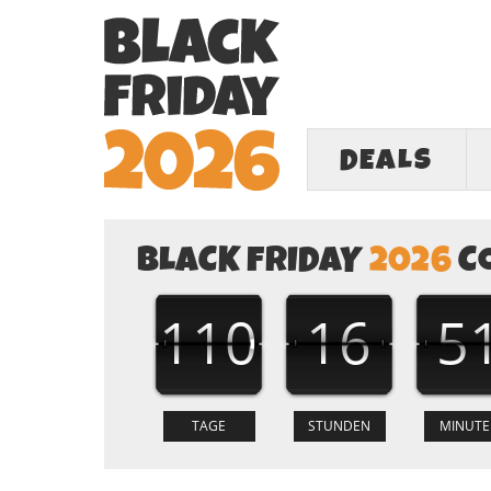
DEALS
BLACK FRIDAY
2026
C
110
16
5