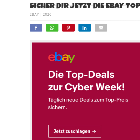
SICHER DIR JETZT DIE EBAY T
EBAY
|
2020