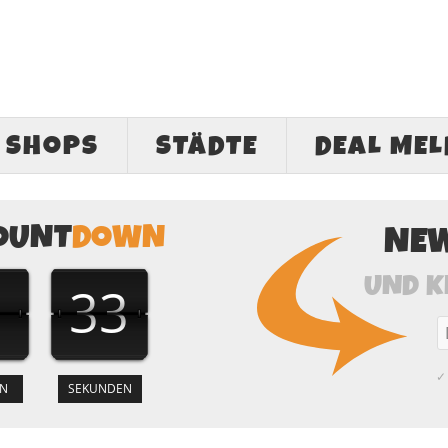
SHOPS
STÄDTE
DEAL ME
OUNT
DOWN
NE
UND K
1
32
✓ 