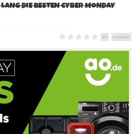
E LANG DIE BESTEN CYBER MONDAY
0
/
5
0
Stimmen