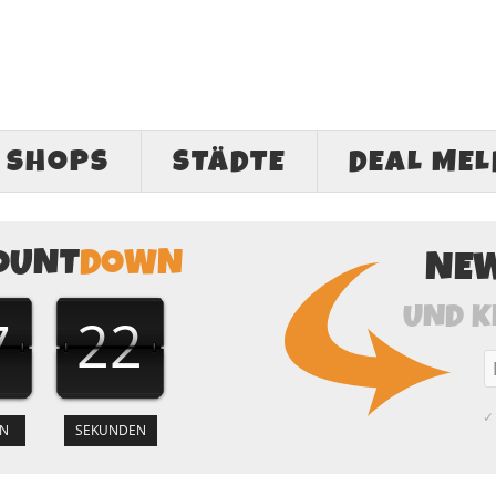
SHOPS
STÄDTE
DEAL ME
OUNT
DOWN
NE
UND K
7
21
✓ 