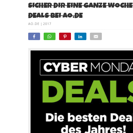
SICHER DIR EINE GANZE WOCH
DEALS BEI AO.DE
AO.DE
|
2017