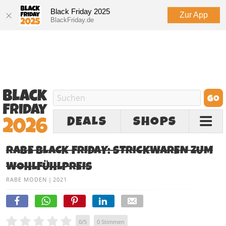
Black Friday 2025
Zur App
BlackFriday.de
DEALS
SHOPS
RABE BLACK FRIDAY: STRICKWAREN ZUM
WOHLFÜHLPREIS
RABE MODEN
|
2021
0
/
5
0
Stimmen